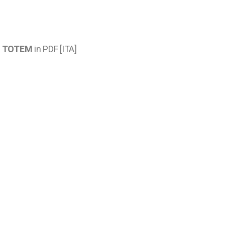
 TOTEM
in PDF [ITA]