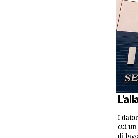
L’al
I dato
cui un
di lav