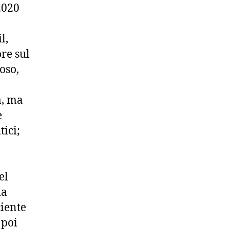
2020
l,
re sul
oso,
a, ma
e
tici;
el
la
ciente
 poi