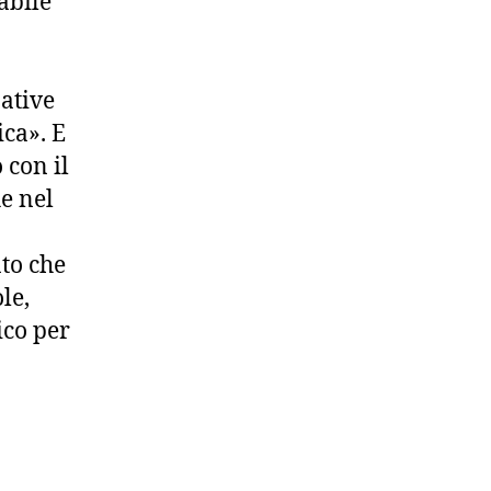
abile
native
ca». E
 con il
he nel
to che
le,
ico per