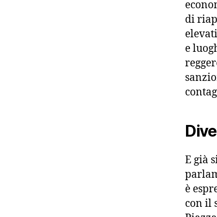
econom
di ria
elevat
e luog
regger
sanzio
contag
Dive
E già 
parlam
è espr
con il