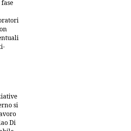
 fase
oratori
non
entuali
i-
iative
erno si
lavoro
lao Di