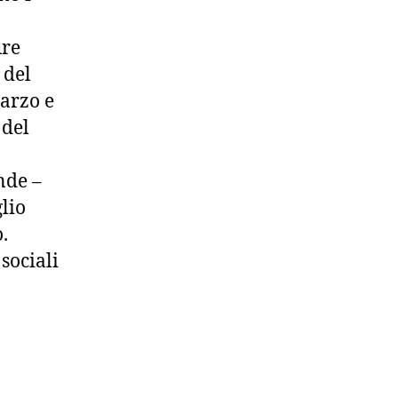
ure
 del
marzo e
 del
nde –
lio
.
sociali