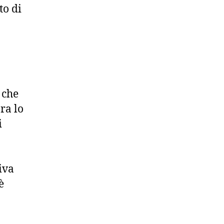
to di
 che
ra lo
i
iva
è