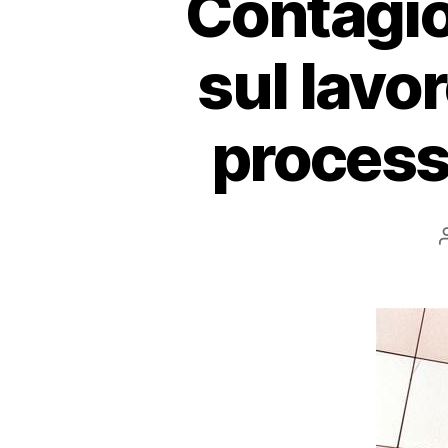
Contagio
sul lavo
process