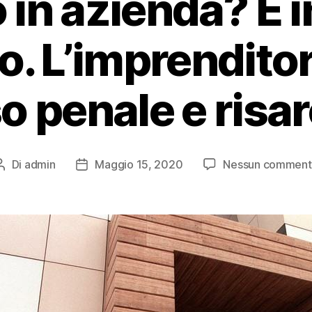
 in azienda? È i
ro. L’imprenditor
o penale e risa
Di
admin
Maggio 15, 2020
Nessun commen
Autore
Data
articolo
dell'articolo