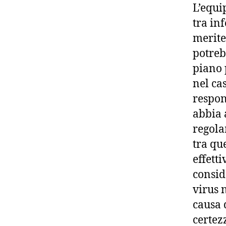
L’equi
tra in
merite
potreb
piano 
nel ca
respon
abbia 
regolam
tra que
effett
consid
virus 
causa 
certez