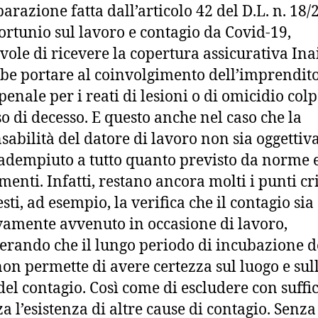
parazione fatta dall’articolo 42 del D.L. n. 18/
fortunio sul lavoro e contagio da Covid-19,
vole di ricevere la copertura assicurativa Inai
be portare al coinvolgimento dell’imprendito
penale per i reati di lesioni o di omicidio colp
so di decesso. E questo anche nel caso che la
sabilità del datore di lavoro non sia oggettiv
adempiuto a tutto quanto previsto da norme 
enti. Infatti, restano ancora molti i punti cri
sti, ad esempio, la verifica che il contagio sia
ivamente avvenuto in occasione di lavoro,
erando che il lungo periodo di incubazione d
non permette di avere certezza sul luogo e sul
del contagio. Così come di escludere con suffi
za l’esistenza di altre cause di contagio. Senza