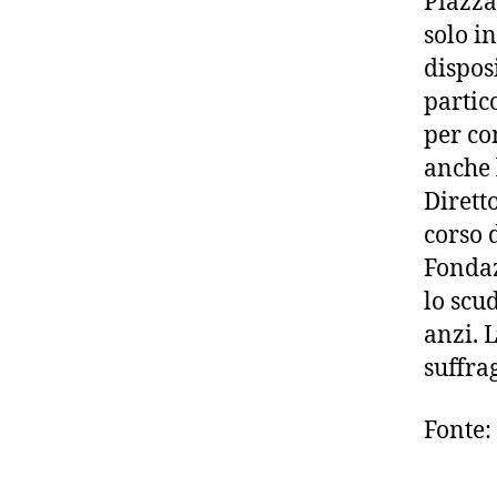
Piazza
solo i
disposi
partic
per co
anche 
Dirett
corso 
Fondaz
lo scu
anzi. L
suffra
Fonte: