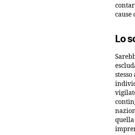
contare
cause 
Lo s
Sarebb
esclud
stesso
indivi
vigilat
contin
nazion
quella
impren