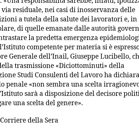
: «Una responsabilità sarebbe, infatti, ipotizz
n via residuale, nei casi di inosservanza delle
zioni a tutela della salute dei lavoratori e, in
olare, di quelle emanate dalle autorità gover
ntrastare la predetta emergenza epidemiologi
l’Istituto competente per materia si è espresso
ore Generale dell’Inail, Giuseppe Lucibello, c
della trasmissione «Diciottominuti» della
ione Studi Consulenti del Lavoro ha dichiara
do penale «non sembra una scelta irragionevo
’Istituto sarà a disposizione del decisore polit
gare una scelta del genere».
 Corriere della Sera