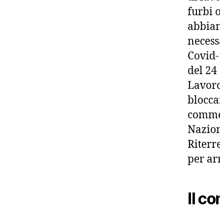
furbi 
abbian
necess
Covid-
del 24
Lavoro
blocca
commen
Nazion
Riterr
per ar
Il co