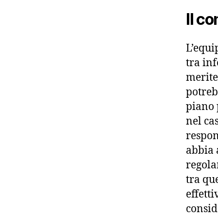
Il co
L’equi
tra in
merite
potreb
piano 
nel ca
respon
abbia 
regolam
tra que
effett
consid