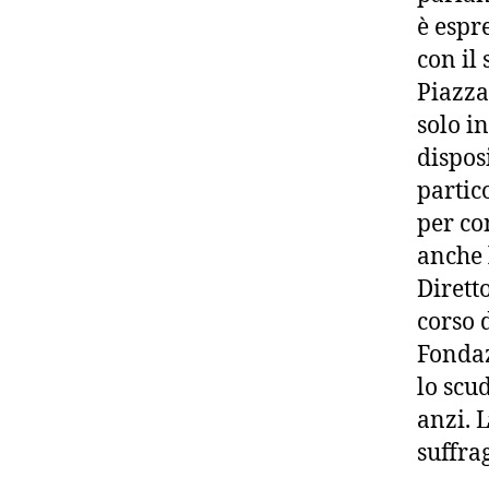
è espr
con il
Piazza
solo i
disposi
partic
per co
anche 
Dirett
corso 
Fondaz
lo scu
anzi. L
suffra