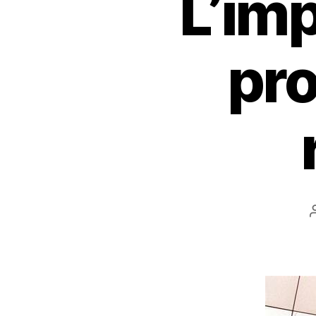
L’imp
pro