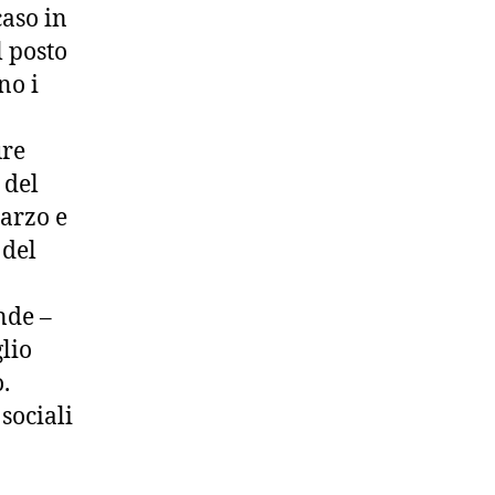
caso in
l posto
no i
ure
 del
marzo e
 del
nde –
lio
.
sociali