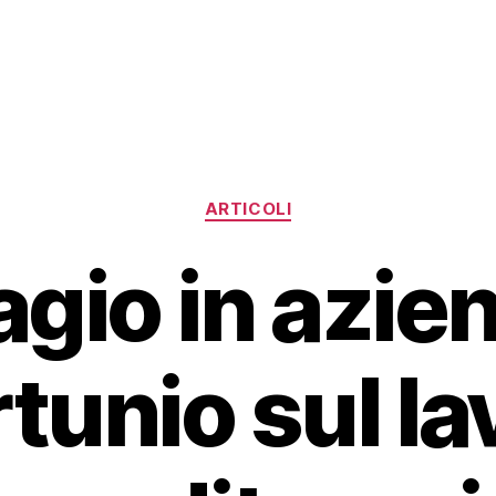
Categorie
ARTICOLI
gio in azie
rtunio sul la