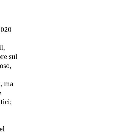
2020
l,
re sul
oso,
a, ma
e
tici;
el