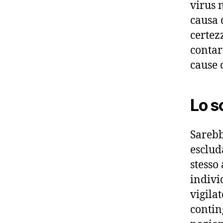
virus 
causa 
certez
contare
cause 
Lo s
Sarebb
esclud
stesso
indivi
vigilat
contin