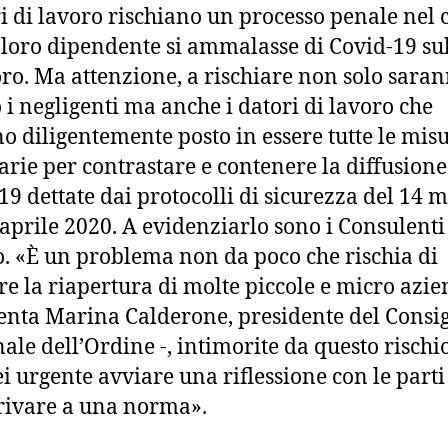
ri di lavoro rischiano un processo penale nel 
 loro dipendente si ammalasse di Covid-19 su
oro. Ma attenzione, a rischiare non solo saran
o i negligenti ma anche i datori di lavoro che
o diligentemente posto in essere tutte le mis
arie per contrastare e contenere la diffusione
19 dettate dai protocolli di sicurezza del 14 
 aprile 2020. A evidenziarlo sono i Consulenti
. «È un problema non da poco che rischia di
re la riapertura di molte piccole e micro azie
ta Marina Calderone, presidente del Consig
ale dell’Ordine -, intimorite da questo rischio
ei urgente avviare una riflessione con le parti 
rivare a una norma».