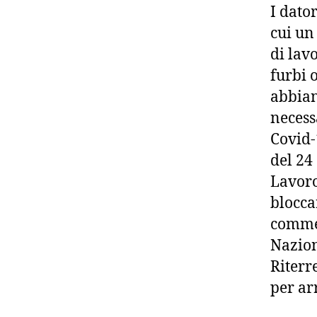
I dato
cui un
di lav
furbi 
abbian
necess
Covid-
del 24
Lavoro
blocca
commen
Nazion
Riterr
per ar