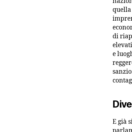
nazion
quella
impren
econom
di ria
elevat
e luog
regger
sanzio
contag
Dive
E già 
parlam