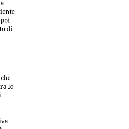
la
ciente
 poi
to di
 che
ra lo
i
iva