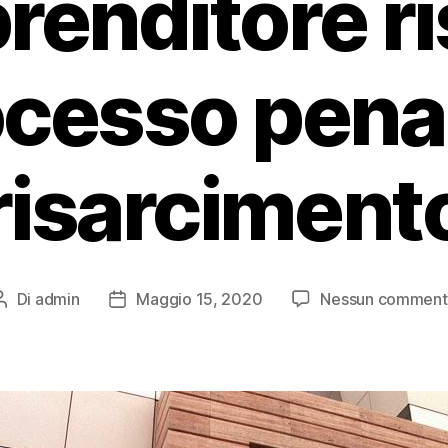
renditore r
cesso pena
risarciment
Di
admin
Maggio 15, 2020
Nessun commen
Autore
Data
articolo
dell'articolo