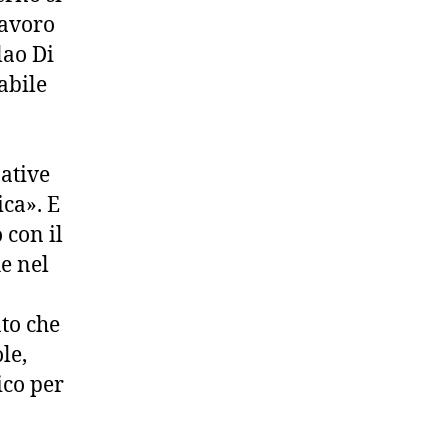
lavoro
lao Di
abile
native
ca». E
 con il
he nel
to che
le,
ico per