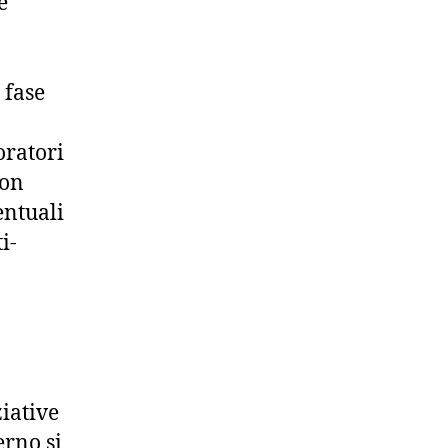
è
 fase
oratori
non
entuali
i-
iative
erno si