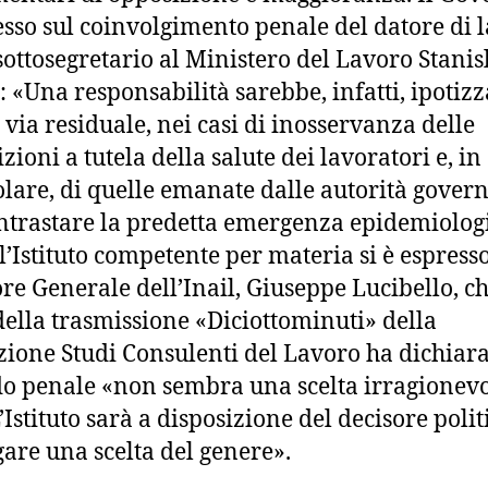
esso sul coinvolgimento penale del datore di 
 sottosegretario al Ministero del Lavoro Stanis
: «Una responsabilità sarebbe, infatti, ipotizz
n via residuale, nei casi di inosservanza delle
zioni a tutela della salute dei lavoratori e, in
olare, di quelle emanate dalle autorità gover
ntrastare la predetta emergenza epidemiologi
l’Istituto competente per materia si è espresso
ore Generale dell’Inail, Giuseppe Lucibello, c
della trasmissione «Diciottominuti» della
ione Studi Consulenti del Lavoro ha dichiara
do penale «non sembra una scelta irragionevo
’Istituto sarà a disposizione del decisore polit
gare una scelta del genere».