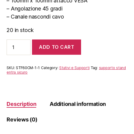
– 100mm x 100mm attacco VESA
– Angolazione 45 gradi
– Canale nascondi cavo
20 in stock
Supporto
ADD TO CART
a
Colonna
110cm
Estendibile
SKU:
STF60CM-1-1
Category:
Stativi e Supporti
Tag:
supporto stand
quantity
entra sicuro
Description
Additional information
Reviews (0)