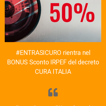
#ENTRASICURO rientra nel
BONUS Sconto IRPEF del decreto
CURA ITALIA