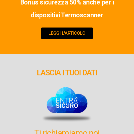
Bonus sicurezza 50% anche per i
dispositivi Termoscanner
LEGGI L'ARTICOLO
LASCIA I TUOI DATI
Ti richiamiamo noi