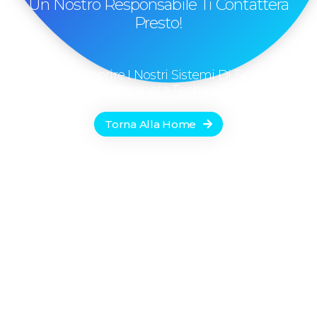
Un Nostro Responsabile Ti Contatterà
Presto!
Torna A Scoprire I Nostri Sistemi Di Sicurezza
Inveneta Tech
Torna Alla Home